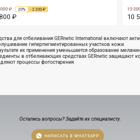
 000
₽
13 20
20%
- 2 200
₽
 800
₽
10 
ства для отбеливания GERnetic International включают а
лушивание гиперпигментированных участков кожи.
зультате их применения уменьшается образование мелани
едиенты в отбеливающих средствах GERnetic защищают ко
дляют процессы фотостарения.
Остались вопросы? Задайте их специалисту.
НАПИСАТЬ В WHATSAPP