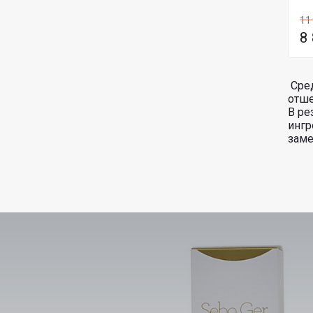
11
8
Сред
отше
В ре
ингр
заме