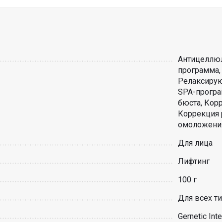
Антицеллюл
программа,
Релаксирую
SPA-програ
бюста, Кор
Коррекция 
омоложени
Для лица
Лифтинг
100 г
Для всех т
Gernetic Inte