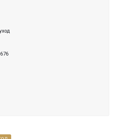
уход
2676
ХОД