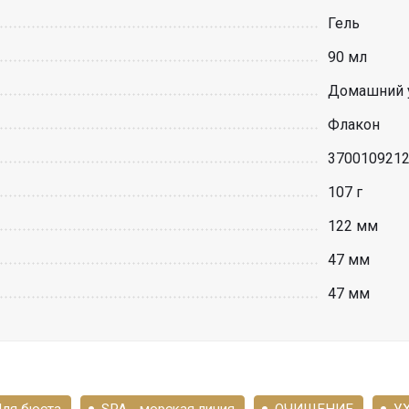
Гель
90 мл
Домашний 
Флакон
370010921
107 г
122 мм
47 мм
47 мм
ля бюста
SPA - морская линия
ОЧИЩЕНИЕ
У