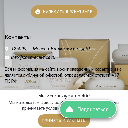
НАПИСАТЬ В WHATSAPP
Контакты
125009,
г. Москва,
Волжский б-р. д.51
info@cosmecevtica.ru
Вся информация на сайте носит справочный характер и не
является публичной офертой, определяемой статьей 437
ГК РФ
Мы используем cookie
Мы используем файлы cookie. Продолжая просмотр, вы
© 2015 — 2026 Cosmecevtica
Политика конфиденциальности
принимаете условия использования сайта.
Подписаться
Подписаться
Подписаться
ПРИНЯТЬ И ЗАКРЫТЬ
Главная
Сравнить
Избранное
Корзина